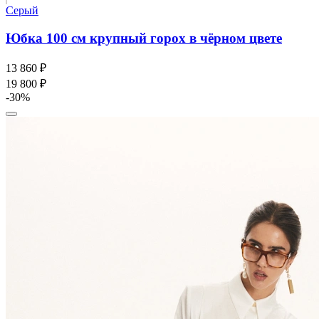
Серый
Юбка 100 см крупный горох в чёрном цвете
13 860 ₽
19 800 ₽
-30%